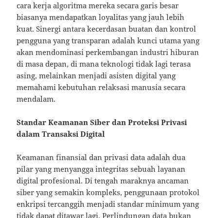
cara kerja algoritma mereka secara garis besar
biasanya mendapatkan loyalitas yang jauh lebih
kuat. Sinergi antara kecerdasan buatan dan kontrol
pengguna yang transparan adalah kunci utama yang
akan mendominasi perkembangan industri hiburan
di masa depan, di mana teknologi tidak lagi terasa
asing, melainkan menjadi asisten digital yang
memahami kebutuhan relaksasi manusia secara
mendalam.
Standar Keamanan Siber dan Proteksi Privasi
dalam Transaksi Digital
Keamanan finansial dan privasi data adalah dua
pilar yang menyangga integritas sebuah layanan
digital profesional. Di tengah maraknya ancaman
siber yang semakin kompleks, penggunaan protokol
enkripsi tercanggih menjadi standar minimum yang
tidak dapat ditawar lagi. Perlindungan data bukan