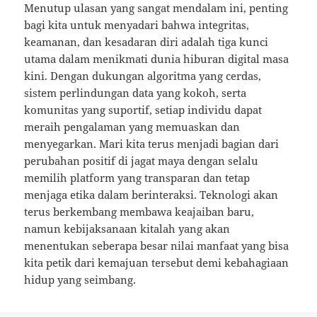
Menutup ulasan yang sangat mendalam ini, penting
bagi kita untuk menyadari bahwa integritas,
keamanan, dan kesadaran diri adalah tiga kunci
utama dalam menikmati dunia hiburan digital masa
kini. Dengan dukungan algoritma yang cerdas,
sistem perlindungan data yang kokoh, serta
komunitas yang suportif, setiap individu dapat
meraih pengalaman yang memuaskan dan
menyegarkan. Mari kita terus menjadi bagian dari
perubahan positif di jagat maya dengan selalu
memilih platform yang transparan dan tetap
menjaga etika dalam berinteraksi. Teknologi akan
terus berkembang membawa keajaiban baru,
namun kebijaksanaan kitalah yang akan
menentukan seberapa besar nilai manfaat yang bisa
kita petik dari kemajuan tersebut demi kebahagiaan
hidup yang seimbang.