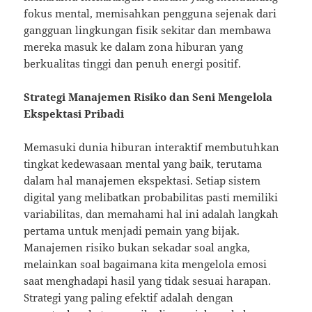
fokus mental, memisahkan pengguna sejenak dari
gangguan lingkungan fisik sekitar dan membawa
mereka masuk ke dalam zona hiburan yang
berkualitas tinggi dan penuh energi positif.
Strategi Manajemen Risiko dan Seni Mengelola
Ekspektasi Pribadi
Memasuki dunia hiburan interaktif membutuhkan
tingkat kedewasaan mental yang baik, terutama
dalam hal manajemen ekspektasi. Setiap sistem
digital yang melibatkan probabilitas pasti memiliki
variabilitas, dan memahami hal ini adalah langkah
pertama untuk menjadi pemain yang bijak.
Manajemen risiko bukan sekadar soal angka,
melainkan soal bagaimana kita mengelola emosi
saat menghadapi hasil yang tidak sesuai harapan.
Strategi yang paling efektif adalah dengan