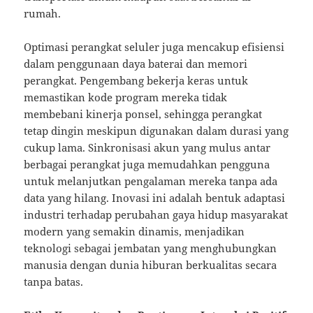
rumah.
Optimasi perangkat seluler juga mencakup efisiensi
dalam penggunaan daya baterai dan memori
perangkat. Pengembang bekerja keras untuk
memastikan kode program mereka tidak
membebani kinerja ponsel, sehingga perangkat
tetap dingin meskipun digunakan dalam durasi yang
cukup lama. Sinkronisasi akun yang mulus antar
berbagai perangkat juga memudahkan pengguna
untuk melanjutkan pengalaman mereka tanpa ada
data yang hilang. Inovasi ini adalah bentuk adaptasi
industri terhadap perubahan gaya hidup masyarakat
modern yang semakin dinamis, menjadikan
teknologi sebagai jembatan yang menghubungkan
manusia dengan dunia hiburan berkualitas secara
tanpa batas.