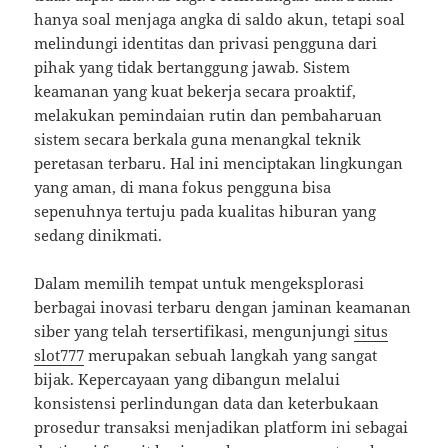
hanya soal menjaga angka di saldo akun, tetapi soal
melindungi identitas dan privasi pengguna dari
pihak yang tidak bertanggung jawab. Sistem
keamanan yang kuat bekerja secara proaktif,
melakukan pemindaian rutin dan pembaharuan
sistem secara berkala guna menangkal teknik
peretasan terbaru. Hal ini menciptakan lingkungan
yang aman, di mana fokus pengguna bisa
sepenuhnya tertuju pada kualitas hiburan yang
sedang dinikmati.
Dalam memilih tempat untuk mengeksplorasi
berbagai inovasi terbaru dengan jaminan keamanan
siber yang telah tersertifikasi, mengunjungi
situs
slot777
merupakan sebuah langkah yang sangat
bijak. Kepercayaan yang dibangun melalui
konsistensi perlindungan data dan keterbukaan
prosedur transaksi menjadikan platform ini sebagai