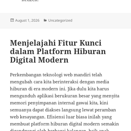
Posted
Categories
August 1, 2026
Uncategorized
on
Menjelajahi Fitur Kunci
dalam Platform Hiburan
Digital Modern
Perkembangan teknologi web mandiri telah
mengubah cara kita berinteraksi dengan media
hiburan di era modern ini. Jika dulu kita harus
mengunduh aplikasi berukuran besar yang menyita
memori penyimpanan internal gawai kita, kini
semuanya dapat diakses langsung lewat peramban
web kesayangan. Efisiensi luar biasa inilah yang
membuat platform hiburan digital modern semakin
digandrungi oleh berbagai kalangan, baik anak