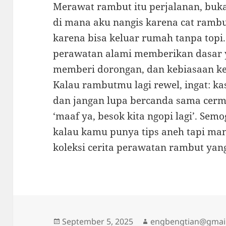
Merawat rambut itu perjalanan, buka
di mana aku nangis karena cat rambu
karena bisa keluar rumah tanpa topi.
perawatan alami memberikan dasar y
memberi dorongan, dan kebiasaan kec
Kalau rambutmu lagi rewel, ingat: kasi
dan jangan lupa bercanda sama cerm
‘maaf ya, besok kita ngopi lagi’. Se
kalau kamu punya tips aneh tapi manj
koleksi cerita perawatan rambut yan
Posted
Author
September 5, 2025
engbengtian@gmai