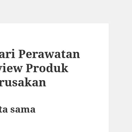
ari Perawatan
view Produk
erusakan
nta sama