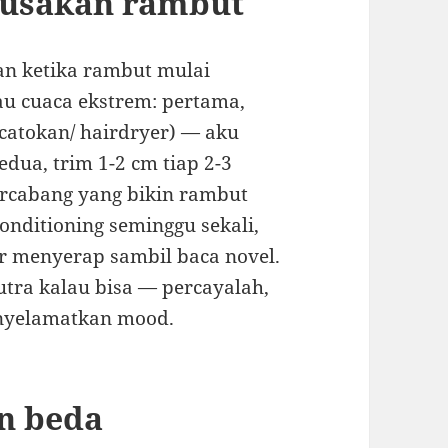
erusakan rambut
an ketika rambut mulai
au cuaca ekstrem: pertama,
catokan/ hairdryer) — aku
dua, trim 1-2 cm tiap 2-3
rcabang yang bikin rambut
conditioning seminggu sekali,
r menyerap sambil baca novel.
sutra kalau bisa — percayalah,
enyelamatkan mood.
in beda