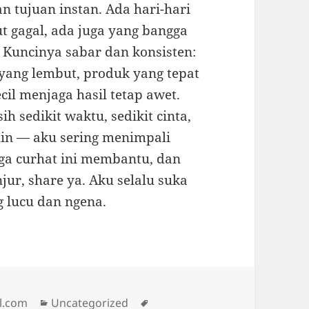
n tujuan instan. Ada hari-hari
t gagal, ada juga yang bangga
 Kuncinya sabar dan konsisten:
ang lembut, produk yang tepat
il menjaga hasil tetap awet.
h sedikit waktu, sedikit cinta,
in — aku sering menimpali
moga curhat ini membantu, dan
ur, share ya. Aku selalu suka
g lucu dan ngena.
Categories
Tags
l.com
Uncategorized