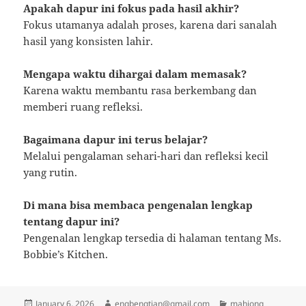
Apakah dapur ini fokus pada hasil akhir?
Fokus utamanya adalah proses, karena dari sanalah
hasil yang konsisten lahir.
Mengapa waktu dihargai dalam memasak?
Karena waktu membantu rasa berkembang dan
memberi ruang refleksi.
Bagaimana dapur ini terus belajar?
Melalui pengalaman sehari-hari dan refleksi kecil
yang rutin.
Di mana bisa membaca pengenalan lengkap
tentang dapur ini?
Pengenalan lengkap tersedia di halaman tentang Ms.
Bobbie’s Kitchen.
Posted
Author
Categories
January 6, 2026
engbengtian@gmail.com
mahjong