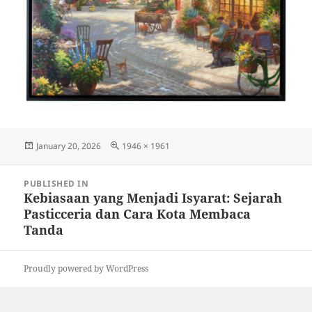
Posted
Full
January 20, 2026
1946 × 1961
on
size
Post
PUBLISHED IN
navigation
Kebiasaan yang Menjadi Isyarat: Sejarah
Pasticceria dan Cara Kota Membaca
Tanda
Proudly powered by WordPress