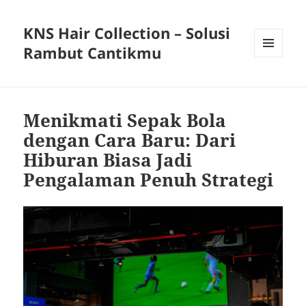
KNS Hair Collection – Solusi
Rambut Cantikmu
MENU
AND
WIDGETS
Menikmati Sepak Bola
dengan Cara Baru: Dari
Hiburan Biasa Jadi
Pengalaman Penuh Strategi