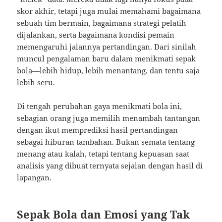
skor akhir, tetapi juga mulai memahami bagaimana
sebuah tim bermain, bagaimana strategi pelatih
dijalankan, serta bagaimana kondisi pemain
memengaruhi jalannya pertandingan. Dari sinilah
muncul pengalaman baru dalam menikmati sepak
bola—lebih hidup, lebih menantang, dan tentu saja
lebih seru.
Di tengah perubahan gaya menikmati bola ini,
sebagian orang juga memilih menambah tantangan
dengan ikut memprediksi hasil pertandingan
sebagai hiburan tambahan. Bukan semata tentang
menang atau kalah, tetapi tentang kepuasan saat
analisis yang dibuat ternyata sejalan dengan hasil di
lapangan.
Sepak Bola dan Emosi yang Tak