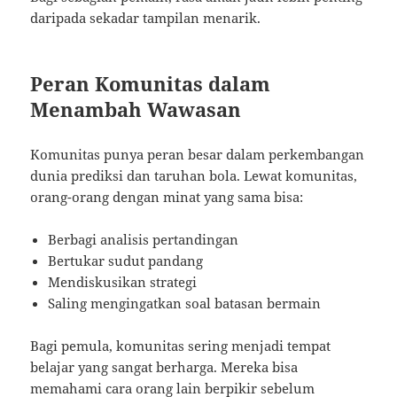
daripada sekadar tampilan menarik.
Peran Komunitas dalam
Menambah Wawasan
Komunitas punya peran besar dalam perkembangan
dunia prediksi dan taruhan bola. Lewat komunitas,
orang-orang dengan minat yang sama bisa:
Berbagi analisis pertandingan
Bertukar sudut pandang
Mendiskusikan strategi
Saling mengingatkan soal batasan bermain
Bagi pemula, komunitas sering menjadi tempat
belajar yang sangat berharga. Mereka bisa
memahami cara orang lain berpikir sebelum