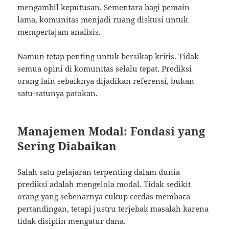
mengambil keputusan. Sementara bagi pemain
lama, komunitas menjadi ruang diskusi untuk
mempertajam analisis.
Namun tetap penting untuk bersikap kritis. Tidak
semua opini di komunitas selalu tepat. Prediksi
orang lain sebaiknya dijadikan referensi, bukan
satu-satunya patokan.
Manajemen Modal: Fondasi yang
Sering Diabaikan
Salah satu pelajaran terpenting dalam dunia
prediksi adalah mengelola modal. Tidak sedikit
orang yang sebenarnya cukup cerdas membaca
pertandingan, tetapi justru terjebak masalah karena
tidak disiplin mengatur dana.