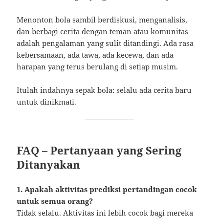
Menonton bola sambil berdiskusi, menganalisis,
dan berbagi cerita dengan teman atau komunitas
adalah pengalaman yang sulit ditandingi. Ada rasa
kebersamaan, ada tawa, ada kecewa, dan ada
harapan yang terus berulang di setiap musim.
Itulah indahnya sepak bola: selalu ada cerita baru
untuk dinikmati.
FAQ – Pertanyaan yang Sering
Ditanyakan
1. Apakah aktivitas prediksi pertandingan cocok
untuk semua orang?
Tidak selalu. Aktivitas ini lebih cocok bagi mereka