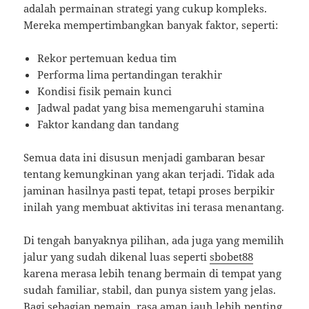
adalah permainan strategi yang cukup kompleks.
Mereka mempertimbangkan banyak faktor, seperti:
Rekor pertemuan kedua tim
Performa lima pertandingan terakhir
Kondisi fisik pemain kunci
Jadwal padat yang bisa memengaruhi stamina
Faktor kandang dan tandang
Semua data ini disusun menjadi gambaran besar
tentang kemungkinan yang akan terjadi. Tidak ada
jaminan hasilnya pasti tepat, tetapi proses berpikir
inilah yang membuat aktivitas ini terasa menantang.
Di tengah banyaknya pilihan, ada juga yang memilih
jalur yang sudah dikenal luas seperti
sbobet88
karena merasa lebih tenang bermain di tempat yang
sudah familiar, stabil, dan punya sistem yang jelas.
Bagi sebagian pemain, rasa aman jauh lebih penting