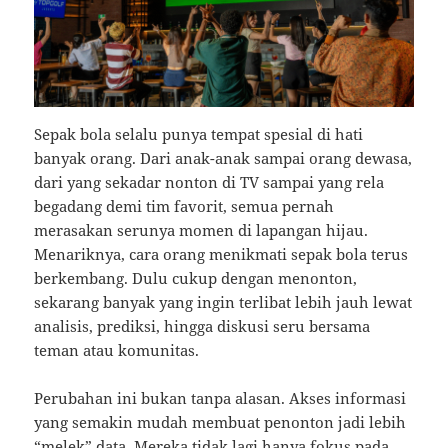
Sepak bola selalu punya tempat spesial di hati
banyak orang. Dari anak-anak sampai orang dewasa,
dari yang sekadar nonton di TV sampai yang rela
begadang demi tim favorit, semua pernah
merasakan serunya momen di lapangan hijau.
Menariknya, cara orang menikmati sepak bola terus
berkembang. Dulu cukup dengan menonton,
sekarang banyak yang ingin terlibat lebih jauh lewat
analisis, prediksi, hingga diskusi seru bersama
teman atau komunitas.
Perubahan ini bukan tanpa alasan. Akses informasi
yang semakin mudah membuat penonton jadi lebih
“melek” data. Mereka tidak lagi hanya fokus pada