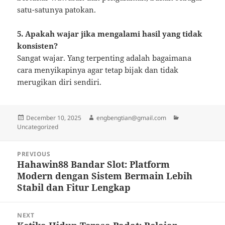
satu-satunya patokan.
5. Apakah wajar jika mengalami hasil yang tidak
konsisten?
Sangat wajar. Yang terpenting adalah bagaimana
cara menyikapinya agar tetap bijak dan tidak
merugikan diri sendiri.
Posted
Author
Categories
December 10, 2025
engbengtian@gmail.com
on
Uncategorized
Post
PREVIOUS
navigation
Hahawin88 Bandar Slot: Platform
Previous
Modern dengan Sistem Bermain Lebih
post:
Stabil dan Fitur Lengkap
NEXT