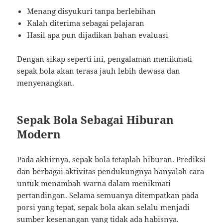
Menang disyukuri tanpa berlebihan
Kalah diterima sebagai pelajaran
Hasil apa pun dijadikan bahan evaluasi
Dengan sikap seperti ini, pengalaman menikmati
sepak bola akan terasa jauh lebih dewasa dan
menyenangkan.
Sepak Bola Sebagai Hiburan
Modern
Pada akhirnya, sepak bola tetaplah hiburan. Prediksi
dan berbagai aktivitas pendukungnya hanyalah cara
untuk menambah warna dalam menikmati
pertandingan. Selama semuanya ditempatkan pada
porsi yang tepat, sepak bola akan selalu menjadi
sumber kesenangan yang tidak ada habisnya.