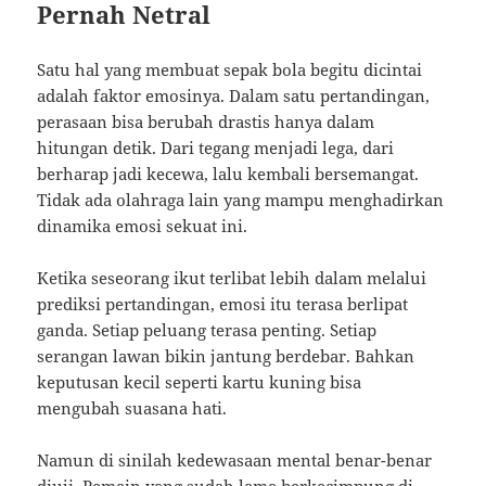
Pernah Netral
Satu hal yang membuat sepak bola begitu dicintai
adalah faktor emosinya. Dalam satu pertandingan,
perasaan bisa berubah drastis hanya dalam
hitungan detik. Dari tegang menjadi lega, dari
berharap jadi kecewa, lalu kembali bersemangat.
Tidak ada olahraga lain yang mampu menghadirkan
dinamika emosi sekuat ini.
Ketika seseorang ikut terlibat lebih dalam melalui
prediksi pertandingan, emosi itu terasa berlipat
ganda. Setiap peluang terasa penting. Setiap
serangan lawan bikin jantung berdebar. Bahkan
keputusan kecil seperti kartu kuning bisa
mengubah suasana hati.
Namun di sinilah kedewasaan mental benar-benar