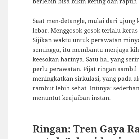
berlebih bisa bikin kering dan rapuh
Saat men-detangle, mulai dari ujung k
lebar. Menggosok-gosok terlalu keras
Sijikan waktu untuk perawatan miny
seminggu, itu membantu menjaga kila
keesokan harinya. Satu hal yang serin
perlu perawatan. Pijat ringan sambil
meningkatkan sirkulasi, yang pada a
rambut lebih sehat. Intinya: sederhan
menuntut keajaiban instan.
Ringan: Tren Gaya R