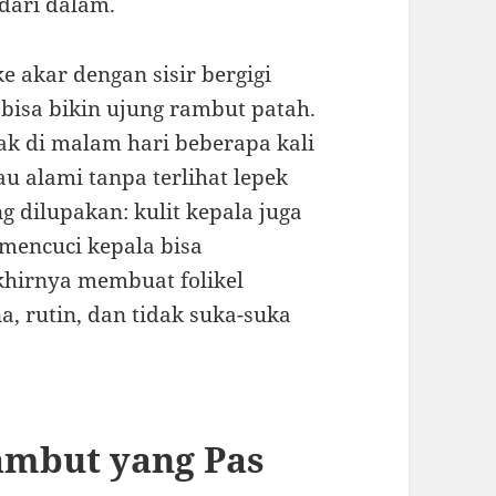
 dari dalam.
e akar dengan sisir bergigi
 bisa bikin ujung rambut patah.
ak di malam hari beberapa kali
u alami tanpa terlihat lepek
g dilupakan: kulit kepala juga
 mencuci kepala bisa
khirnya membuat folikel
a, rutin, dan tidak suka-suka
ambut yang Pas