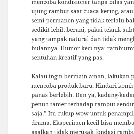
mencoba kondisioner tanpa bilas ya
ujung rambut saat cuaca kering, at
semi-permanen yang tidak terlalu bal
sedikit lebih berani, pakai teknik su
yang tampak natural dan tidak meng
bulannya. Humor kecilnya: rambutm
sentuhan kreatif yang pas.
Kalau ingin bermain aman, lakukan p
mencoba produk baru. Hindari komb
panas berlebih. Dan ya, kadang-kadan
penuh tamer terhadap rambut sendiri:
saja.” Itu cukup wow untuk penampil
drama. Eksperimen kecil bisa membua
asalkan tidak merusak fondasi rambu