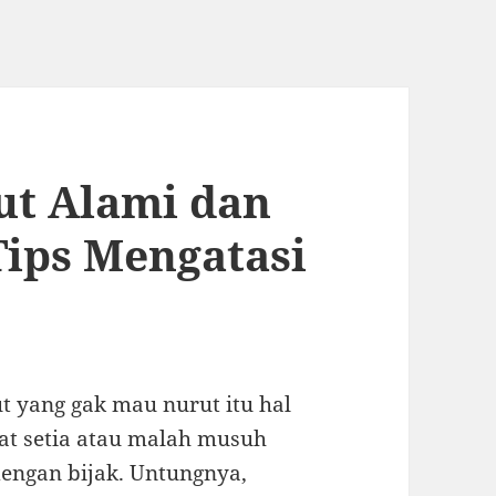
t Alami dan
Tips Mengatasi
t yang gak mau nurut itu hal
bat setia atau malah musuh
engan bijak. Untungnya,