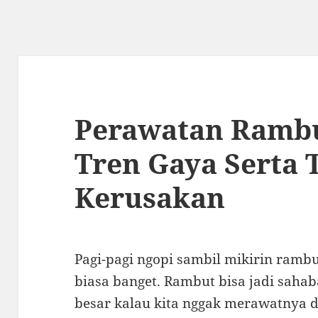
Perawatan Rambu
Tren Gaya Serta 
Kerusakan
Pagi-pagi ngopi sambil mikirin rambu
biasa banget. Rambut bisa jadi saha
besar kalau kita nggak merawatnya d