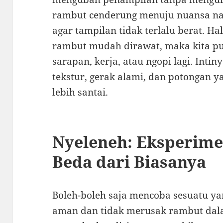
rambut cenderung menuju nuansa natu
agar tampilan tidak terlalu berat. Ha
rambut mudah dirawat, maka kita p
sarapan, kerja, atau ngopi lagi. Inti
tekstur, gerak alami, dan potongan
lebih santai.
Nyeleneh: Eksperim
Beda dari Biasanya
Boleh-boleh saja mencoba sesuatu ya
aman dan tidak merusak rambut dala