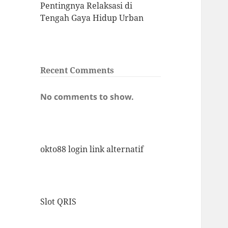
Pentingnya Relaksasi di
Tengah Gaya Hidup Urban
Recent Comments
No comments to show.
okto88 login link alternatif
Slot QRIS