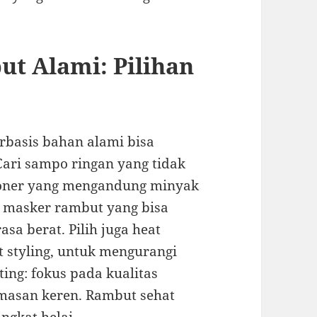
t Alami: Pilihan
basis bahan alami bisa
Cari sampo ringan yang tidak
ioner yang mengandung minyak
ta masker rambut yang bisa
a berat. Pilih juga heat
at styling, untuk mengurangi
ting: fokus pada kualitas
masan keren. Rambut sehat