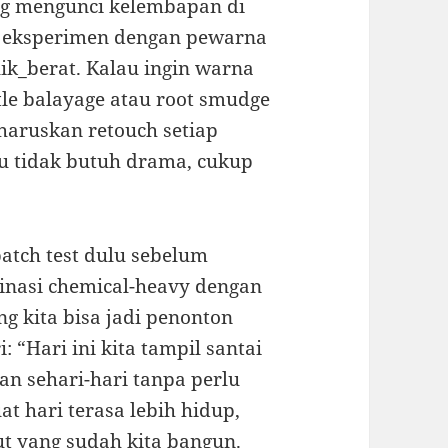
ng mengunci kelembapan di
au eksperimen dengan pewarna
ik_berat. Kalau ingin warna
btle balayage atau root smudge
haruskan retouch setiap
u tidak butuh drama, cukup
atch test dulu sebelum
inasi chemical-heavy dengan
g kita bisa jadi penonton
 “Hari ini kita tampil santai
an sehari-hari tanpa perlu
t hari terasa lebih hidup,
t yang sudah kita bangun.