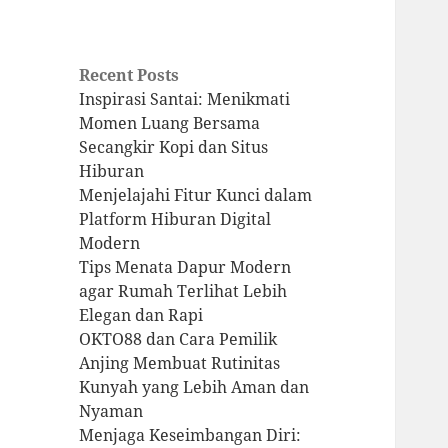
Recent Posts
Inspirasi Santai: Menikmati
Momen Luang Bersama
Secangkir Kopi dan Situs
Hiburan
Menjelajahi Fitur Kunci dalam
Platform Hiburan Digital
Modern
Tips Menata Dapur Modern
agar Rumah Terlihat Lebih
Elegan dan Rapi
OKTO88 dan Cara Pemilik
Anjing Membuat Rutinitas
Kunyah yang Lebih Aman dan
Nyaman
Menjaga Keseimbangan Diri: