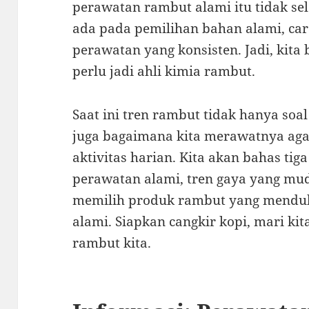
perawatan rambut alami itu tidak sel
ada pada pemilihan bahan alami, car
perawatan yang konsisten. Jadi, kita
perlu jadi ahli kimia rambut.
Saat ini tren rambut tidak hanya soa
juga bagaimana kita merawatnya agar
aktivitas harian. Kita akan bahas tig
perawatan alami, tren gaya yang mu
memilih produk rambut yang mendu
alami. Siapkan cangkir kopi, mari kit
rambut kita.