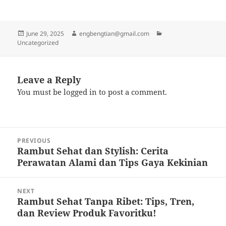
Posted
Author
Categories
June 29, 2025
engbengtian@gmail.com
on
Uncategorized
Leave a Reply
You must be
logged in
to post a comment.
Post
PREVIOUS
navigation
Rambut Sehat dan Stylish: Cerita
Previous
Perawatan Alami dan Tips Gaya Kekinian
post:
NEXT
Rambut Sehat Tanpa Ribet: Tips, Tren,
Next
dan Review Produk Favoritku!
post: