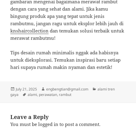
gambaran mengenai bagaimana merawat rambut
dengan cara yang sehat dan alami. Jika kamu
bingung produk apa yang tepat untuk jenis
rambutmu, jangan ragu untuk eksplor lebih jauh di
knshaircollection
dan temukan solusi terbaik untuk
merawat rambutmu!
Tips desain rumah minimalis nggak ada habisnya
untuk dieksplorasi. Temukan inspirasi baru setiap
hari supaya rumah makin nyaman dan estetik!
Posted
Author
Categories
July 21, 2025
engbengtian@gmail.com
alami tren
on
Tags
gaya
alami
,
perawatan
,
rambut
Leave a Reply
You must be
logged in
to post a comment.