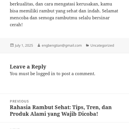
berkualitas, dan cara mengatasi kerusakan, kamu
bisa memiliki rambut yang sehat dan indah. Selamat
mencoba dan semoga rambutmu selalu bersinar
cerah!
Posted
Author
Categories
July 1, 2025
engbengtian@gmail.com
Uncategorized
on
Leave a Reply
You must be
logged in
to post a comment.
Post
PREVIOUS
navigation
Rahasia Rambut Sehat: Tips, Tren, dan
Previous
Produk Alami yang Wajib Dicoba!
post: