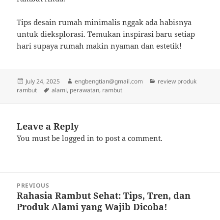
Tips desain rumah minimalis nggak ada habisnya
untuk dieksplorasi. Temukan inspirasi baru setiap
hari supaya rumah makin nyaman dan estetik!
Posted
Author
Categories
July 24, 2025
engbengtian@gmail.com
review produk
on
Tags
rambut
alami
,
perawatan
,
rambut
Leave a Reply
You must be
logged in
to post a comment.
Post
PREVIOUS
navigation
Rahasia Rambut Sehat: Tips, Tren, dan
Previous
Produk Alami yang Wajib Dicoba!
post: