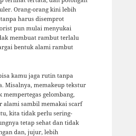
ap terlihat tertata, dan potongan
ler. Orang-orang kini lebih
i tanpa harus disemprot
lorist pun mulai menyukai
tidak membuat rambut terlalu
hargai bentuk alami rambut
isa kamu jaga rutin tanpa
a. Misalnya, memakeup tekstur
tuk mempertegas gelombang,
r alami sambil memakai scarf
u, kita tidak perlu sering-
ungnya tetap sehat dan tidak
ngan dan, jujur, lebih