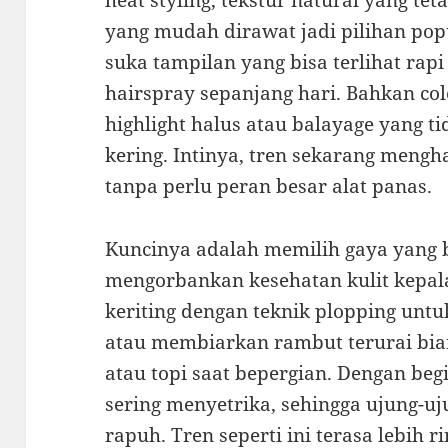
heat styling, tekstur natural yang tet
yang mudah dirawat jadi pilihan popu
suka tampilan yang bisa terlihat rap
hairspray sepanjang hari. Bahkan co
highlight halus atau balayage yang 
kering. Intinya, tren sekarang meng
tanpa perlu peran besar alat panas.
Kuncinya adalah memilih gaya yang b
mengorbankan kesehatan kulit kepal
keriting dengan teknik plopping un
atau membiarkan rambut terurai bia
atau topi saat bepergian. Dengan begit
sering menyetrika, sehingga ujung-uj
rapuh. Tren seperti ini terasa lebih ri