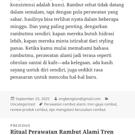
konsistensi adalah kunci. Rambut sehat tidak datang
dalam semalam, tapi dengan pola perawatan yang
sabar, hasilnya bisa terlihat nyata dalam beberapa
minggu. Dan yang paling penting, dengarkan
rambutmu sendiri: kapan mereka butuh hidrasi
lebih, kapan mereka minta istirahat dari styling
panas. Ketika kamu mulai memahami bahasa
rambutmu, perawatan alami jadi terasa seperti
obrolan santai di kafe—ada kelegaan, ada kasih
sayang untuk diri sendiri, juga sedikit rasa
penasaran untuk mencoba hal-hal baru.
Posted
Author
Categories
September 25, 2025
engbengtian@gmail.com
on
Tags
Uncategorized
Perawatan rambut alami, tren gaya rambut,
review produk rambut, tips mengatasi kerusakan rambut
Post
PREVIOUS
navigation
Ritual Perawatan Rambut Alami Tren
Previous