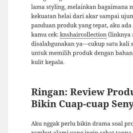
lama styling, melainkan bagaimana
kekuatan helai dari akar sampai ujun
panduan produk yang tepat, aku ada
kamu cek:
knshaircollection
(linknya 
disalahgunakan ya—cukup satu kali saj
untuk memilih produk dengan bahan 
kulit kepala.
Ringan: Review Pro
Bikin Cuap-cuap Se
Aku nggak perlu bikin drama soal pr
rambut alami yang ingin sehat tanpa b