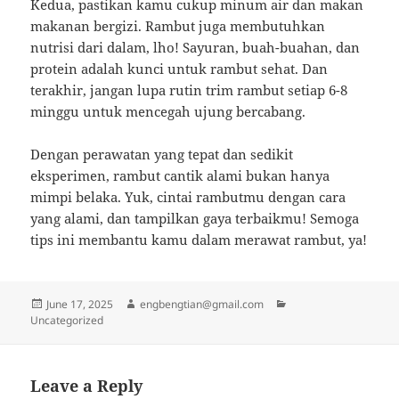
Kedua, pastikan kamu cukup minum air dan makan
makanan bergizi. Rambut juga membutuhkan
nutrisi dari dalam, lho! Sayuran, buah-buahan, dan
protein adalah kunci untuk rambut sehat. Dan
terakhir, jangan lupa rutin trim rambut setiap 6-8
minggu untuk mencegah ujung bercabang.
Dengan perawatan yang tepat dan sedikit
eksperimen, rambut cantik alami bukan hanya
mimpi belaka. Yuk, cintai rambutmu dengan cara
yang alami, dan tampilkan gaya terbaikmu! Semoga
tips ini membantu kamu dalam merawat rambut, ya!
Posted
Author
Categories
June 17, 2025
engbengtian@gmail.com
on
Uncategorized
Leave a Reply