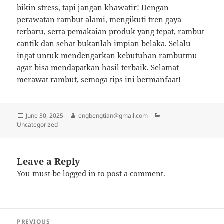
bikin stress, tapi jangan khawatir! Dengan
perawatan rambut alami, mengikuti tren gaya
terbaru, serta pemakaian produk yang tepat, rambut
cantik dan sehat bukanlah impian belaka. Selalu
ingat untuk mendengarkan kebutuhan rambutmu
agar bisa mendapatkan hasil terbaik. Selamat
merawat rambut, semoga tips ini bermanfaat!
Posted
Author
Categories
June 30, 2025
engbengtian@gmail.com
on
Uncategorized
Leave a Reply
You must be
logged in
to post a comment.
Post
PREVIOUS