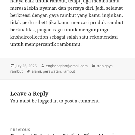
hanya baik untuk rambut, tetapi juga membuatmu
merasa lebih nyaman dan percaya diri. Jadi, selamat
berkreasi dengan gaya rambut yang kamu inginkan,
tidak perlu ribet! Jika kamu mencari produk rambut
berkualitas, jangan ragu untuk mengunjungi
knshaircollection
sebagai salah satu rekomendasi
untuk mempercantik rambutmu.
Posted
Author
Categories
July 26, 2025
engbengtian@gmail.com
tren gaya
on
Tags
rambut
alami
,
perawatan
,
rambut
Leave a Reply
You must be
logged in
to post a comment.
Post
PREVIOUS
navigation