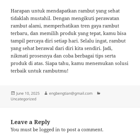
Harapan untuk mendapatkan rambut yang sehat
tidaklah mustahil. Dengan mengikuti perawatan
rambut alami, memperhatikan tren gaya rambut
terbaru, dan memilih produk yang tepat, kamu bisa
tampil percaya diri setiap hari. Selalu ingat, rambut
yang sehat berawal dari diri kita sendiri. Jadi,
nikmati prosesnya dan coba berbagai tips serta
produk di atas. Siapa tahu, kamu menemukan solusi
terbaik untuk rambutmu!
Posted
Author
Categories
June 10, 2025
engbengtian@gmail.com
on
Uncategorized
Leave a Reply
You must be
logged in
to post a comment.