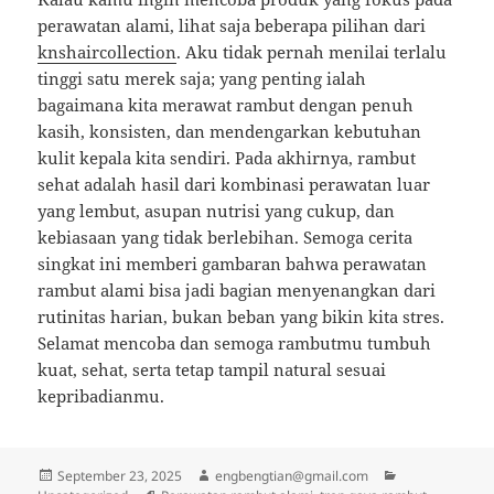
perawatan alami, lihat saja beberapa pilihan dari
knshaircollection
. Aku tidak pernah menilai terlalu
tinggi satu merek saja; yang penting ialah
bagaimana kita merawat rambut dengan penuh
kasih, konsisten, dan mendengarkan kebutuhan
kulit kepala kita sendiri. Pada akhirnya, rambut
sehat adalah hasil dari kombinasi perawatan luar
yang lembut, asupan nutrisi yang cukup, dan
kebiasaan yang tidak berlebihan. Semoga cerita
singkat ini memberi gambaran bahwa perawatan
rambut alami bisa jadi bagian menyenangkan dari
rutinitas harian, bukan beban yang bikin kita stres.
Selamat mencoba dan semoga rambutmu tumbuh
kuat, sehat, serta tetap tampil natural sesuai
kepribadianmu.
Posted
Author
Categories
September 23, 2025
engbengtian@gmail.com