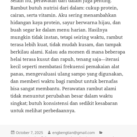
Selain itu, perawatan dari dalam juga penting.
Rambut butuh nutrisi dari dalam: cukup protein,
cairan, serta vitamin. Aku sering menambahkan
hidangan kaya protein, sayur berwarna hijau, dan
buah segar ke dalam menu harian. Hasilnya
mungkin tidak instan, tetapi seiring waktu, rambut
terasa lebih kuat, tidak mudah kusam, dan tampak
berkilau alami. Kalau ada momen di mana beberapa
helai terasa kusut dan rapuh, tenang saja—iterasi
kecil seperti membatasi frekuensi pemakaian alat
panas, mengevaluasi ulang sampo yang digunakan,
dan memberi waktu bagi rambut untuk bernafas
bisa sangat membantu. Perawatan rambut alami
tidak menuntut perubahan besar dalam waktu
singkat; butuh konsistensi dan sedikit kesabaran
untuk melihat perbedaannya.
Posted
Author
Categories
October 7, 2025
engbengtian@gmail.com