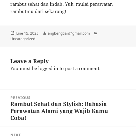
rambut sehat dan indah. Yuk, mulai perawatan
rambutmu dari sekarang!
Posted
Author
Categories
June 15, 2025
engbengtian@gmail.com
on
Uncategorized
Leave a Reply
You must be
logged in
to post a comment.
Post
PREVIOUS
navigation
Rambut Sehat dan Stylish: Rahasia
Previous
Perawatan Alami yang Wajib Kamu
post:
Coba!
NEXT