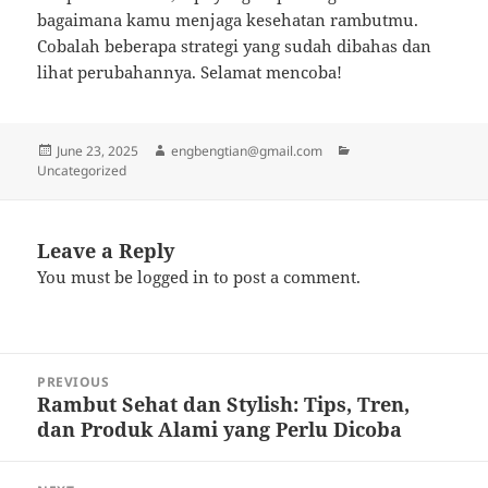
bagaimana kamu menjaga kesehatan rambutmu.
Cobalah beberapa strategi yang sudah dibahas dan
lihat perubahannya. Selamat mencoba!
Posted
Author
Categories
June 23, 2025
engbengtian@gmail.com
on
Uncategorized
Leave a Reply
You must be
logged in
to post a comment.
Post
PREVIOUS
navigation
Rambut Sehat dan Stylish: Tips, Tren,
Previous
dan Produk Alami yang Perlu Dicoba
post: