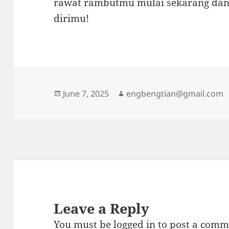
rawat rambutmu mulai sekarang dan j
dirimu!
Posted
Author
June 7, 2025
engbengtian@gmail.com
on
Leave a Reply
You must be
logged in
to post a comm