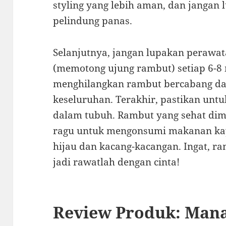
styling yang lebih aman, dan jangan
pelindung panas.
Selanjutnya, jangan lupakan perawat
(memotong ujung rambut) setiap 6-8
menghilangkan rambut bercabang d
keseluruhan. Terakhir, pastikan unt
dalam tubuh. Rambut yang sehat dimu
ragu untuk mengonsumi makanan kaya
hijau dan kacang-kacangan. Ingat, 
jadi rawatlah dengan cinta!
Review Produk: Man