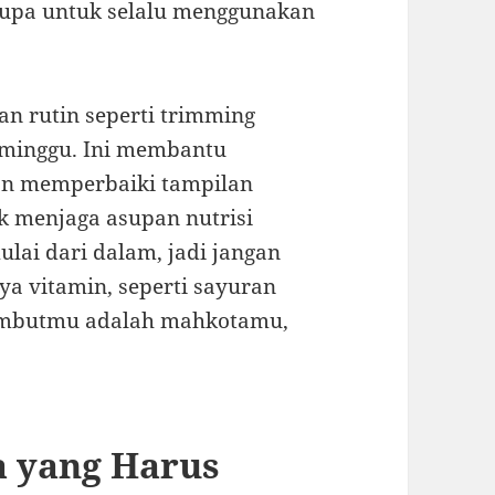
 lupa untuk selalu menggunakan
an rutin seperti trimming
 minggu. Ini membantu
an memperbaiki tampilan
uk menjaga asupan nutrisi
lai dari dalam, jadi jangan
 vitamin, seperti sayuran
rambutmu adalah mahkotamu,
a yang Harus