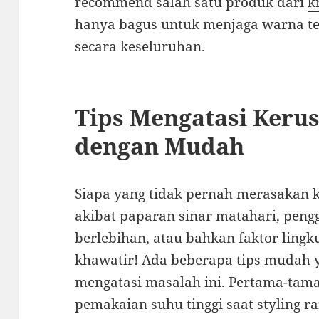
recommend salah satu produk dari
k
hanya bagus untuk menjaga warna t
secara keseluruhan.
Tips Mengatasi Ker
dengan Mudah
Siapa yang tidak pernah merasakan 
akibat paparan sinar matahari, pengg
berlebihan, atau bahkan faktor ling
khawatir! Ada beberapa tips mudah 
mengatasi masalah ini. Pertama-tam
pemakaian suhu tinggi saat styling r