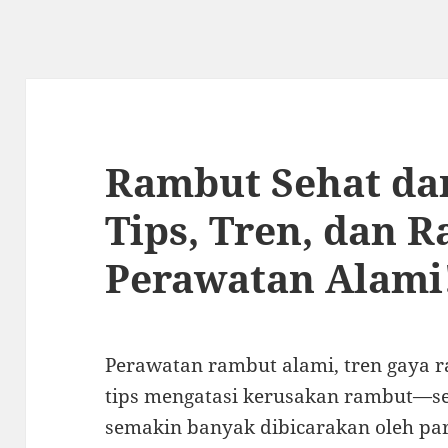
Rambut Sehat da
Tips, Tren, dan R
Perawatan Alami
Perawatan rambut alami, tren gaya 
tips mengatasi kerusakan rambut—se
semakin banyak dibicarakan oleh para