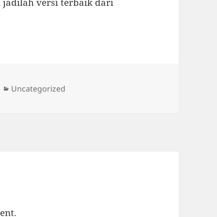
adilah versi terbaik dari
Categories
Uncategorized
ent.