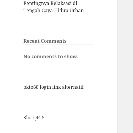
Pentingnya Relaksasi di
Tengah Gaya Hidup Urban
Recent Comments
No comments to show.
okto88 login link alternatif
Slot QRIS