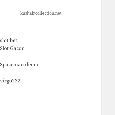
knshaircollection.net
slot bet
Slot Gacor
Spaceman demo
virgo222