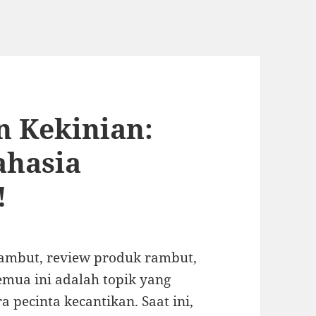
n Kekinian:
ahasia
!
rambut, review produk rambut,
mua ini adalah topik yang
 pecinta kecantikan. Saat ini,