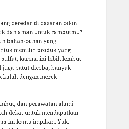
ang beredar di pasaran bikin
cok dan aman untuk rambutmu?
kan bahan-bahan yang
untuk memilih produk yang
lfat, karena ini lebih lembut
 juga patut dicoba, banyak
k kalah dengan merek
rambut, dan perawatan alami
ebih dekat untuk mendapatkan
ma ini kamu impikan. Yuk,