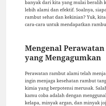
banyak dari kita yang mulai beralih
lebih alami dan efektif. Soalnya, sia
rambut sehat dan kekinian? Yuk, kita
cara-cara untuk mendapatkan rambut
Mengenal Perawatan
yang Mengagumkan
Perawatan rambut alami telah menja
ingin menjaga kesehatan rambut ta
kimia yang berpotensi merusak. Sala
kamu coba adalah dengan menggunak
kelapa, minyak argan, dan minyak joj