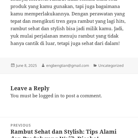
produk yang kamu gunakan, tapi juga bagaimana
kamu memperlakukannya. Dengan perawatan yang
tepat dan mengikuti tren gaya rambut yang lagi hits,
rambut sehat dan stylish bisa jadi milik kamu. Jadi,
yuk mulai perjalanan menuju rambut yang tidak
hanya cantik di luar, tetapi juga sehat dari dalam!
Posted
Author
Categories
June 8, 2025
engbengtian@gmail.com
Uncategorized
on
Leave a Reply
You must be
logged in
to post a comment.
Post
PREVIOUS
navigation
Rambut Sehat dan Stylish: Tips Alami
Previous