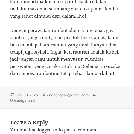
kamu mendapatkan cukup nutrisi dari dalam
melalui makanan seimbang dan cukup air. Rambut
yang sehat dimulai dari dalam, lho!
Dengan perawatan rambut alami yang tepat, gaya
rambut yang trendy, dan produk berkualitas, kamu
bisa mendapatkan rambut yang tidak hanya sehat
tetapi juga stylish. Ingat, keteraturan adalah kunci,
jadi jangan ragu untuk menyusun rutinitas
perawatan yang cocok untuk mu! Selamat mencoba
dan semoga rambutmu tetap sehat dan berkilau!
Posted
Author
Categories
June 30, 2025
engbengtian@gmail.com
on
Uncategorized
Leave a Reply
You must be
logged in
to post a comment.