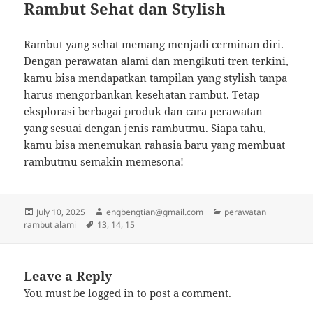
Rambut Sehat dan Stylish
Rambut yang sehat memang menjadi cerminan diri.
Dengan perawatan alami dan mengikuti tren terkini,
kamu bisa mendapatkan tampilan yang stylish tanpa
harus mengorbankan kesehatan rambut. Tetap
eksplorasi berbagai produk dan cara perawatan
yang sesuai dengan jenis rambutmu. Siapa tahu,
kamu bisa menemukan rahasia baru yang membuat
rambutmu semakin memesona!
Posted
Author
Categories
July 10, 2025
engbengtian@gmail.com
perawatan
on
Tags
rambut alami
13
,
14
,
15
Leave a Reply
You must be
logged in
to post a comment.