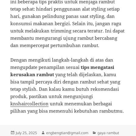
ini beberapa tips praktis untuk menjaga rambut
tetap sehat: hindari penggunaan alat styling setiap
hari, gunakan pelindung panas saat styling, dan
konsumsi makanan bergizi. Selain itu, jangan ragu
untuk melakukan trimming secara teratur. Ini dapat
membantu mengurangi ujung rambut bercabang
dan mempercepat pertumbuhan rambut.
Dengan mengikuti langkah-langkah di atas dan
mengupdate penampilan sesuai
tips mengatasi
kerusakan rambut
yang telah dijelaskan, kamu
bisa tampil percaya diri dengan rambut sehat yang
tetap stylish. Dan kalau kamu butuh rekomendasi
produk, pastikan untuk mengunjungi
knshaircollection
untuk menemukan berbagai
pilihan yang bisa memenuhi kebutuhan rambutmu.
Posted
Author
Categories
July 25, 2025
engbengtian@gmail.com
gaya rambut