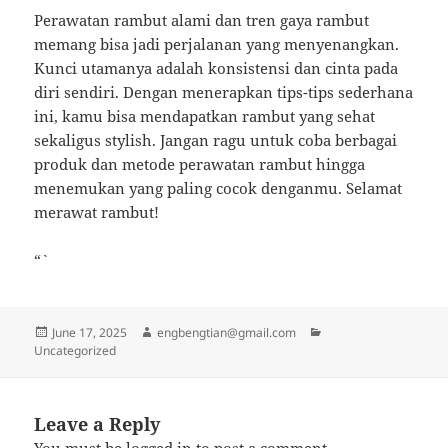
Perawatan rambut alami dan tren gaya rambut
memang bisa jadi perjalanan yang menyenangkan.
Kunci utamanya adalah konsistensi dan cinta pada
diri sendiri. Dengan menerapkan tips-tips sederhana
ini, kamu bisa mendapatkan rambut yang sehat
sekaligus stylish. Jangan ragu untuk coba berbagai
produk dan metode perawatan rambut hingga
menemukan yang paling cocok denganmu. Selamat
merawat rambut!
“`
Posted
Author
Categories
June 17, 2025
engbengtian@gmail.com
on
Uncategorized
Leave a Reply
You must be
logged in
to post a comment.