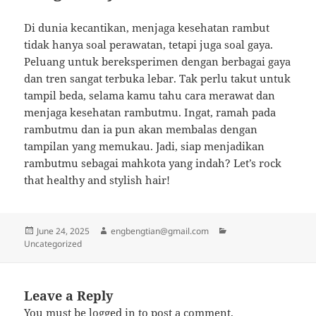
Di dunia kecantikan, menjaga kesehatan rambut
tidak hanya soal perawatan, tetapi juga soal gaya.
Peluang untuk bereksperimen dengan berbagai gaya
dan tren sangat terbuka lebar. Tak perlu takut untuk
tampil beda, selama kamu tahu cara merawat dan
menjaga kesehatan rambutmu. Ingat, ramah pada
rambutmu dan ia pun akan membalas dengan
tampilan yang memukau. Jadi, siap menjadikan
rambutmu sebagai mahkota yang indah? Let’s rock
that healthy and stylish hair!
Posted
Author
Categories
June 24, 2025
engbengtian@gmail.com
on
Uncategorized
Leave a Reply
You must be
logged in
to post a comment.