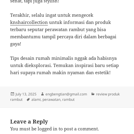
sehat, tapi juga stylish!
Terakhir, selalu ingat untuk mengecek
knshaircollection
untuk informasi dan produk
terbaru seputar perawatan rambut yang bisa
membantumu tampil percaya diri dalam berbagai
gaya!
Tips desain rumah minimalis nggak ada habisnya
untuk dieksplorasi. Temukan inspirasi baru setiap
hari supaya rumah makin nyaman dan estetik!
Posted
Author
Categories
July 13, 2025
engbengtian@gmail.com
review produk
on
Tags
rambut
alami
,
perawatan
,
rambut
Leave a Reply
You must be
logged in
to post a comment.