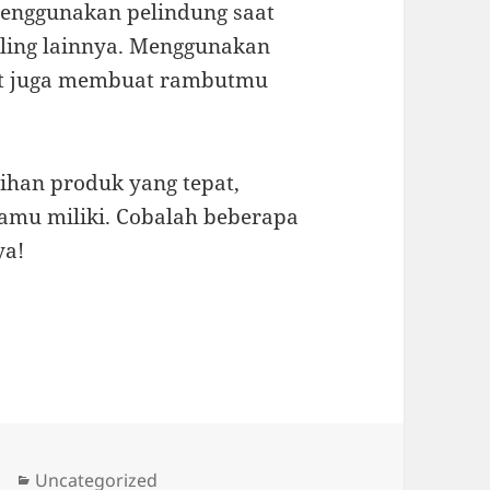
menggunakan pelindung saat
yling lainnya. Menggunakan
ant juga membuat rambutmu
lihan produk yang tepat,
kamu miliki. Cobalah beberapa
ya!
Categories
Uncategorized