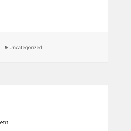
Categories
Uncategorized
ent.