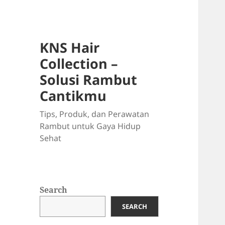
KNS Hair
Collection –
Solusi Rambut
Cantikmu
Tips, Produk, dan Perawatan
Rambut untuk Gaya Hidup
Sehat
Search
SEARCH