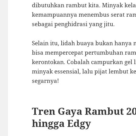
dibutuhkan rambut kita. Minyak kela
kemampuannya menembus serat ram
sebagai penghidrasi yang jitu.
Selain itu, lidah buaya bukan hanya 
bisa mempercepat pertumbuhan ram
kerontokan. Cobalah campurkan gel l
minyak essensial, lalu pijat lembut k
segarnya!
Tren Gaya Rambut 20
hingga Edgy