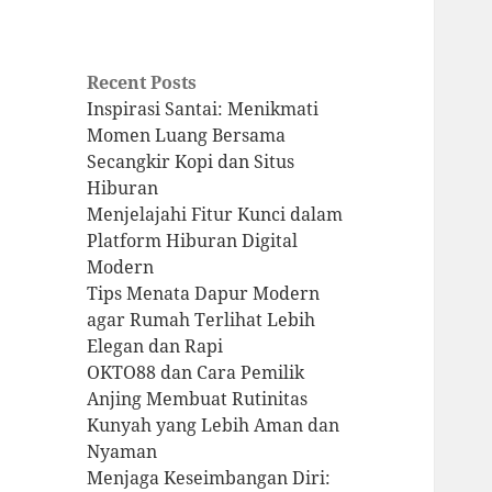
Recent Posts
Inspirasi Santai: Menikmati
Momen Luang Bersama
Secangkir Kopi dan Situs
Hiburan
Menjelajahi Fitur Kunci dalam
Platform Hiburan Digital
Modern
Tips Menata Dapur Modern
agar Rumah Terlihat Lebih
Elegan dan Rapi
OKTO88 dan Cara Pemilik
Anjing Membuat Rutinitas
Kunyah yang Lebih Aman dan
Nyaman
Menjaga Keseimbangan Diri: