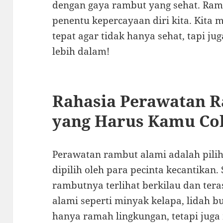
dengan gaya rambut yang sehat. Ramb
penentu kepercayaan diri kita. Kita 
tepat agar tidak hanya sehat, tapi juga
lebih dalam!
Rahasia Perawatan 
yang Harus Kamu Co
Perawatan rambut alami adalah pili
dipilih oleh para pecinta kecantikan. 
rambutnya terlihat berkilau dan ter
alami seperti minyak kelapa, lidah 
hanya ramah lingkungan, tetapi juga