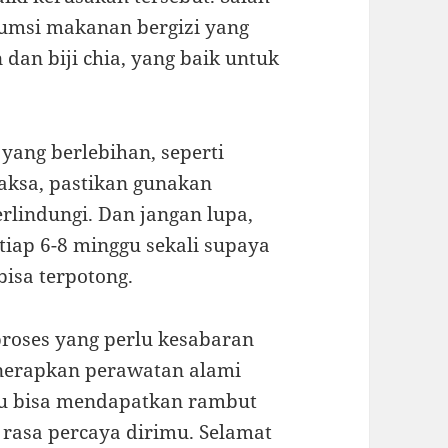
umsi makanan bergizi yang
dan biji chia, yang baik untuk
 yang berlebihan, seperti
rpaksa, pastikan gunakan
rlindungi. Dan jangan lupa,
iap 6-8 minggu sekali supaya
isa terpotong.
roses yang perlu kesabaran
nerapkan perawatan alami
amu bisa mendapatkan rambut
 rasa percaya dirimu. Selamat