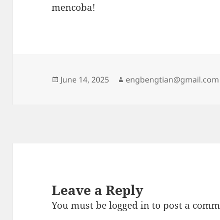
mencoba!
Posted
Author
June 14, 2025
engbengtian@gmail.com
on
Leave a Reply
You must be
logged in
to post a comm