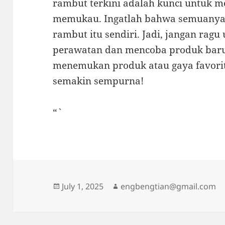
rambut terkini adalah kunci untuk 
memukau. Ingatlah bahwa semuanya 
rambut itu sendiri. Jadi, jangan rag
perawatan dan mencoba produk baru 
menemukan produk atau gaya favori
semakin sempurna!
“`
Posted
Author
July 1, 2025
engbengtian@gmail.com
on