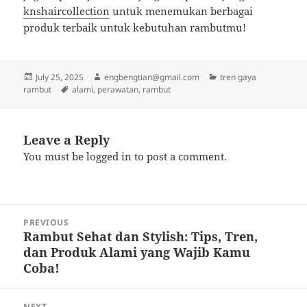
knshaircollection
untuk menemukan berbagai
produk terbaik untuk kebutuhan rambutmu!
Posted
Author
Categories
July 25, 2025
engbengtian@gmail.com
tren gaya
on
Tags
rambut
alami
,
perawatan
,
rambut
Leave a Reply
You must be
logged in
to post a comment.
Post
PREVIOUS
navigation
Rambut Sehat dan Stylish: Tips, Tren,
Previous
dan Produk Alami yang Wajib Kamu
post:
Coba!
NEXT