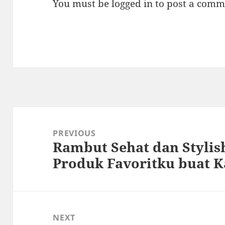
You must be
logged in
to post a comm
Post
navigation
PREVIOUS
Rambut Sehat dan Stylis
Previous
Produk Favoritku buat 
post:
NEXT