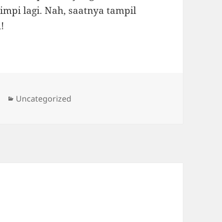
mpi lagi. Nah, saatnya tampil
!
Categories
Uncategorized