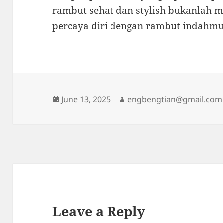
rambut sehat dan stylish bukanlah mi
percaya diri dengan rambut indahmu
Posted
Author
June 13, 2025
engbengtian@gmail.com
on
Leave a Reply