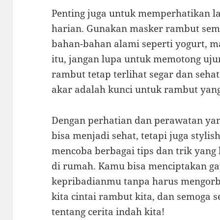
Penting juga untuk memperhatikan l
harian. Gunakan masker rambut semin
bahan-bahan alami seperti yogurt, ma
itu, jangan lupa untuk memotong uju
rambut tetap terlihat segar dan seha
akar adalah kunci untuk rambut yang
Dengan perhatian dan perawatan yan
bisa menjadi sehat, tetapi juga stylis
mencoba berbagai tips dan trik yang 
di rumah. Kamu bisa menciptakan ga
kepribadianmu tanpa harus mengorb
kita cintai rambut kita, dan semoga se
tentang cerita indah kita!