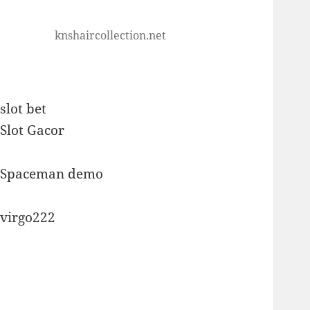
knshaircollection.net
slot bet
Slot Gacor
Spaceman demo
virgo222