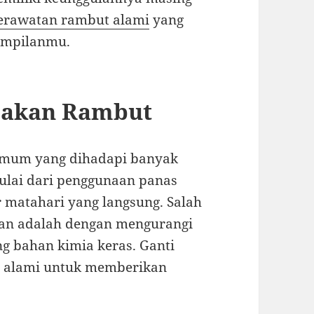
erawatan rambut alami
yang
ampilanmu.
usakan Rambut
umum yang dihadapi banyak
ulai dari penggunaan panas
ar matahari yang langsung. Salah
ukan adalah dengan mengurangi
 bahan kimia keras. Ganti
h alami untuk memberikan