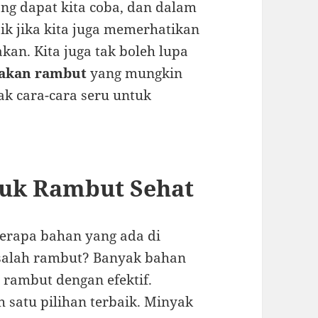
ng dapat kita coba, dan dalam
ik jika kita juga memerhatikan
an. Kita juga tak boleh lupa
sakan rambut
yang mungkin
ak cara-cara seru untuk
tuk Rambut Sehat
erapa bahan yang ada di
asalah rambut? Banyak bahan
rambut dengan efektif.
 satu pilihan terbaik. Minyak