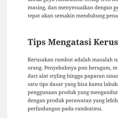
masing, dan menyesuaikan dengan
p
tepat akan semakin mendukung pen
Tips Mengatasi Ker
Kerusakan rambut adalah masalah 
orang. Penyebabnya pun beragam, m
dari alat styling hingga paparan sin
satu tips dasar yang bisa kamu lak
penggunaan produk yang mengandung
dengan produk perawatan yang lebi
perlindungan pada rambutmu.