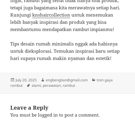
Ingat, rambut yang sehat tidak hanya soal produk,
tetapi juga bagaimana kita merawatnya setiap hari.
Kunjungi
knshaircollection
untuk menemukan
lebih banyak inspirasi dan produk yang bisa
membantumu mendapatkan rambut impianmu!
Tips desain rumah minimalis nggak ada habisnya
untuk dieksplorasi. Temukan inspirasi baru setiap
hari supaya rumah makin nyaman dan estetik!
Posted
Author
Categories
July 20, 2025
engbengtian@gmail.com
tren gaya
on
Tags
rambut
alami
,
perawatan
,
rambut
Leave a Reply
You must be
logged in
to post a comment.