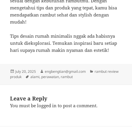
sesuai dengan kebutuhan rambutmu. Dengan
mengetahui tips dan produk yang tepat, kamu bisa
mendapatkan rambut sehat dan stylish dengan
mudah!
Tips desain rumah minimalis nggak ada habisnya
untuk dieksplorasi. Temukan inspirasi baru setiap
hari supaya rumah makin nyaman dan estetik!
Posted
Author
Categories
July 20, 2025
engbengtian@gmail.com
rambut review
on
Tags
produk
alami
,
perawatan
,
rambut
Leave a Reply
You must be
logged in
to post a comment.
Post