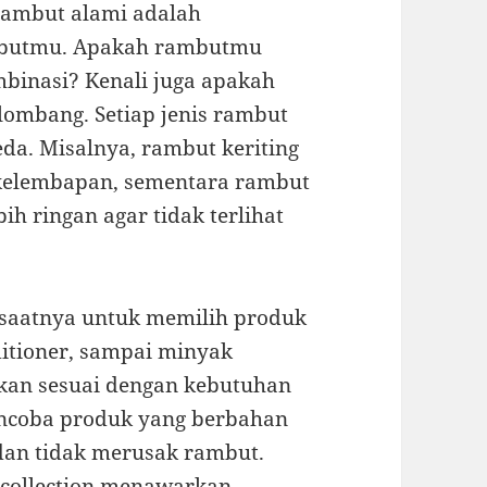
ambut alami adalah
mbutmu. Apakah rambutmu
binasi? Kenali juga apakah
lombang. Setiap jenis rambut
a. Misalnya, rambut keriting
kelembapan, sementara rambut
h ringan agar tidak terlihat
 saatnya untuk memilih produk
ditioner, sampai minyak
alkan sesuai dengan kebutuhan
ncoba produk yang berbahan
dan tidak merusak rambut.
collection
menawarkan