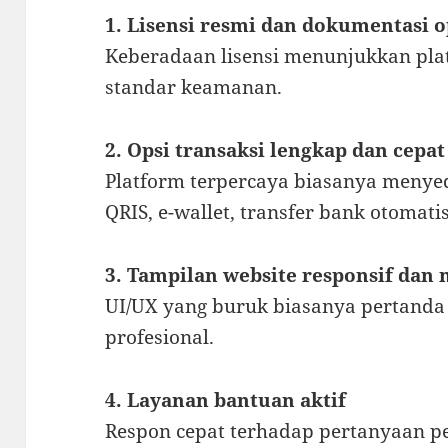
1. Lisensi resmi dan dokumentasi o
Keberadaan lisensi menunjukkan pla
standar keamanan.
2. Opsi transaksi lengkap dan cepat
Platform terpercaya biasanya menyed
QRIS, e-wallet, transfer bank otomati
3. Tampilan website responsif da
UI/UX yang buruk biasanya pertanda 
profesional.
4. Layanan bantuan aktif
Respon cepat terhadap pertanyaan p