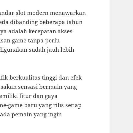
andar slot modern menawarkan
eda dibanding beberapa tahun
nya adalah kecepatan akses.
usan game tanpa perlu
digunakan sudah jauh lebih
fik berkualitas tinggi dan efek
asakan sensasi bermain yang
miliki fitur dan gaya
e-game baru yang rilis setiap
pada pemain yang ingin