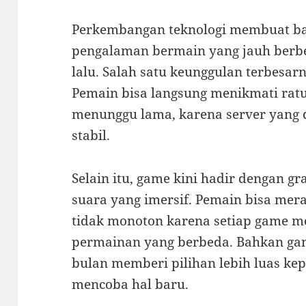
Perkembangan teknologi membuat b
pengalaman bermain yang jauh berb
lalu. Salah satu keunggulan terbesar
Pemain bisa langsung menikmati rat
menunggu lama, karena server yang 
stabil.
Selain itu, game kini hadir dengan gra
suara yang imersif. Pemain bisa mer
tidak monoton karena setiap game me
permainan yang berbeda. Bahkan gam
bulan memberi pilihan lebih luas ke
mencoba hal baru.