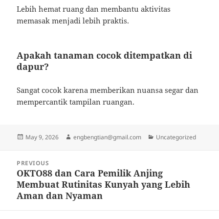
Lebih hemat ruang dan membantu aktivitas
memasak menjadi lebih praktis.
Apakah tanaman cocok ditempatkan di
dapur?
Sangat cocok karena memberikan nuansa segar dan
mempercantik tampilan ruangan.
Posted
Author
Categories
May 9, 2026
engbengtian@gmail.com
Uncategorized
on
Post
PREVIOUS
navigation
OKTO88 dan Cara Pemilik Anjing
Previous
Membuat Rutinitas Kunyah yang Lebih
post:
Aman dan Nyaman