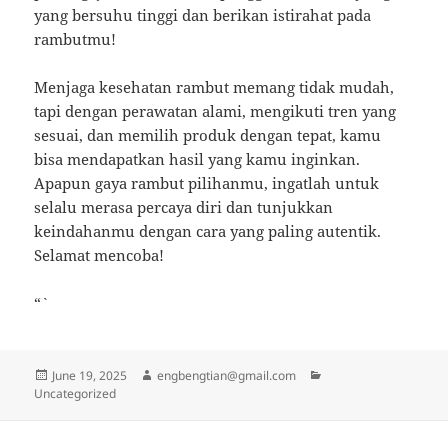
yang bersuhu tinggi dan berikan istirahat pada
rambutmu!
Menjaga kesehatan rambut memang tidak mudah,
tapi dengan perawatan alami, mengikuti tren yang
sesuai, dan memilih produk dengan tepat, kamu
bisa mendapatkan hasil yang kamu inginkan.
Apapun gaya rambut pilihanmu, ingatlah untuk
selalu merasa percaya diri dan tunjukkan
keindahanmu dengan cara yang paling autentik.
Selamat mencoba!
“`
Posted
Author
Categories
June 19, 2025
engbengtian@gmail.com
on
Uncategorized