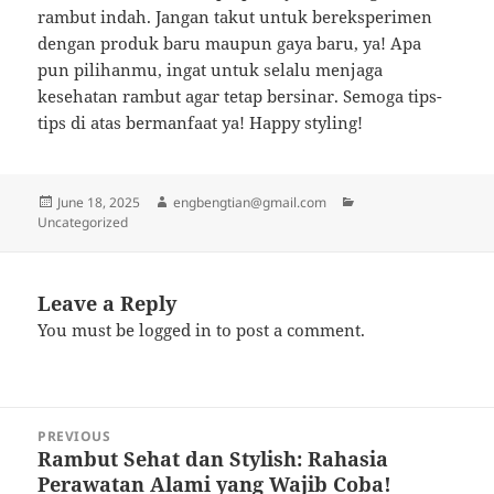
rambut indah. Jangan takut untuk bereksperimen
dengan produk baru maupun gaya baru, ya! Apa
pun pilihanmu, ingat untuk selalu menjaga
kesehatan rambut agar tetap bersinar. Semoga tips-
tips di atas bermanfaat ya! Happy styling!
Posted
Author
Categories
June 18, 2025
engbengtian@gmail.com
on
Uncategorized
Leave a Reply
You must be
logged in
to post a comment.
Post
PREVIOUS
navigation
Rambut Sehat dan Stylish: Rahasia
Previous
Perawatan Alami yang Wajib Coba!
post: