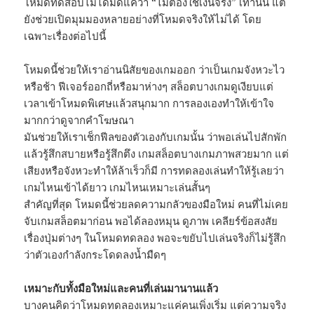
โหมดทดสอบไม่ได้มีดีแค่ว่า “ไม่ต้องใช้เงินจริง” เท่านั้น แต่
ยังช่วยเปิดมุมมองหลายอย่างที่โหมดจริงให้ไม่ได้ โดย
เฉพาะเรื่องต่อไปนี้
โหมดนี้ช่วยให้เราอ่านนิสัยของเกมออก ว่าเป็นเกมจังหวะไว
หรือช้า ฟีเจอร์ออกถี่หรือมาห่างๆ สล็อตบางเกมดูเงียบแต่
เวลาเข้าโหมดพิเศษแล้วสนุกมาก การลองเองทำให้เข้าใจ
มากกว่าดูจากคำโฆษณา
มันช่วยให้เราเช็กฟีลของตัวเองกับเกมนั้น ว่าพอเล่นไปสักพัก
แล้วรู้สึกสบายหรือรู้สึกตึง เกมสล็อตบางเกมภาพสวยมาก แต่
เสียงหรือจังหวะทำให้ล้าเร็วก็มี การทดลองเล่นทำให้รู้เลยว่า
เกมไหนเข้าได้ยาว เกมไหนเหมาะเล่นสั้นๆ
สำคัญที่สุด โหมดนี้ช่วยลดความกลัวของมือใหม่ คนที่ไม่เคย
จับเกมสล็อตมาก่อน พอได้ลองหมุน ดูภาพ เคลียร์ข้อสงสัย
เรื่องปุ่มต่างๆ ในโหมดทดลอง พอจะขยับไปเล่นจริงก็ไม่รู้สึก
ว่าตัวเองกำลังกระโดดลงน้ำมืดๆ
เหมาะกับทั้งมือใหม่และคนที่เล่นมานานแล้ว
บางคนคิดว่าโหมดทดลองเหมาะแค่คนเพิ่งเริ่ม แต่ความจริง