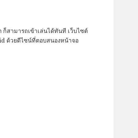
ต ก็สามารถเข้าเล่นได้ทันที เว็บไซต์
d ด้วยดีไซน์ที่ตอบสนองหน้าจอ