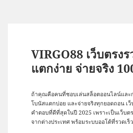
VIRGO88 เว็บตรงรว
แตกง่าย จ่ายจริง 1
ถ้าคุณคือคนที่ชอบเล่นสล็อตออนไลน์และกำ
โบนัสแตกบ่อย และจ่ายจริงทุกยอดถอน เว
คำตอบที่ดีที่สุดในปี 2025 เพราะเป็นเว็บตร
จากต่างประเทศ พร้อมระบบออโต้ที่รวดเร็