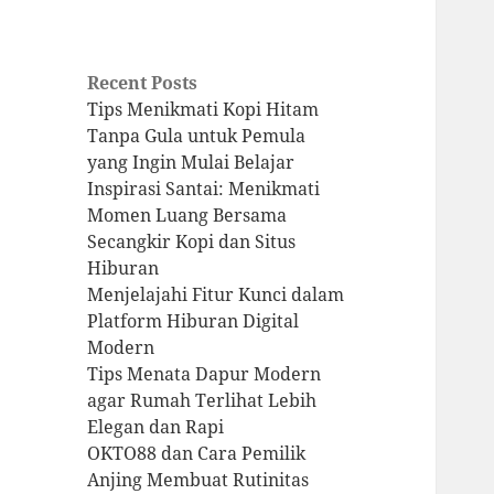
Recent Posts
Tips Menikmati Kopi Hitam
Tanpa Gula untuk Pemula
yang Ingin Mulai Belajar
Inspirasi Santai: Menikmati
Momen Luang Bersama
Secangkir Kopi dan Situs
Hiburan
Menjelajahi Fitur Kunci dalam
Platform Hiburan Digital
Modern
Tips Menata Dapur Modern
agar Rumah Terlihat Lebih
Elegan dan Rapi
OKTO88 dan Cara Pemilik
Anjing Membuat Rutinitas