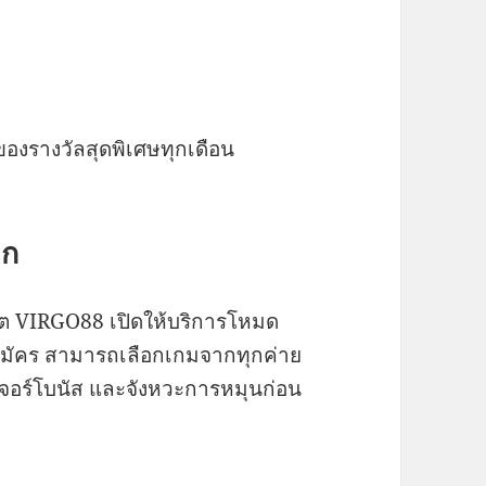
องรางวัลสุดพิเศษทุกเดือน
าก
สล็อต VIRGO88 เปิดให้บริการโหมด
งสมัคร สามารถเลือกเกมจากทุกค่าย
เจอร์โบนัส และจังหวะการหมุนก่อน