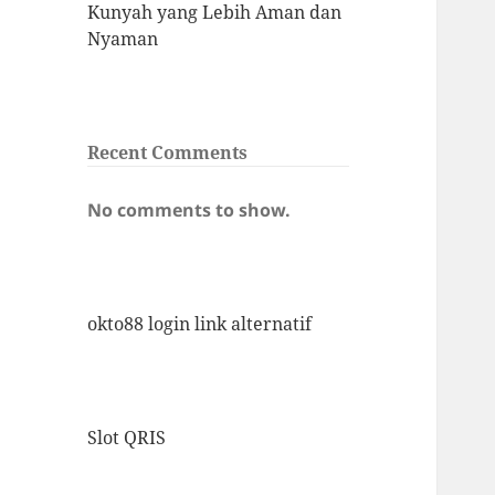
Kunyah yang Lebih Aman dan
Nyaman
Recent Comments
No comments to show.
okto88 login link alternatif
Slot QRIS