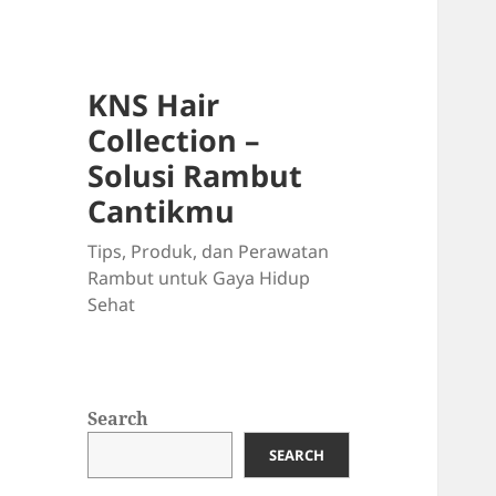
KNS Hair
Collection –
Solusi Rambut
Cantikmu
Tips, Produk, dan Perawatan
Rambut untuk Gaya Hidup
Sehat
Search
SEARCH