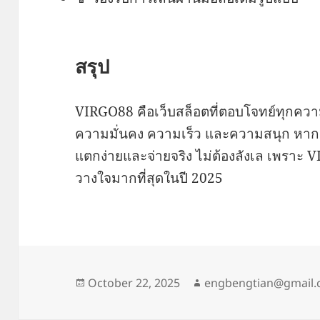
สรุป
VIRGO88 คือเว็บสล็อตที่ตอบโจทย์ทุกความต้
ความมั่นคง ความเร็ว และความสนุก หากค
แตกง่ายและจ่ายจริง ไม่ต้องลังเล เพราะ VIR
วางใจมากที่สุดในปี 2025
Posted
Author
October 22, 2025
engbengtian@gmail
on