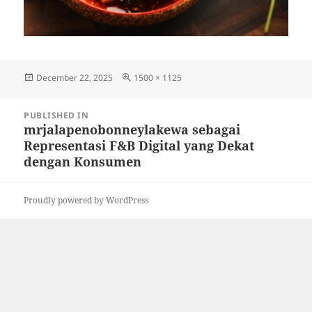
Posted
Full
December 22, 2025
1500 × 1125
on
size
Post
PUBLISHED IN
navigation
mrjalapenobonneylakewa sebagai
Representasi F&B Digital yang Dekat
dengan Konsumen
Proudly powered by WordPress