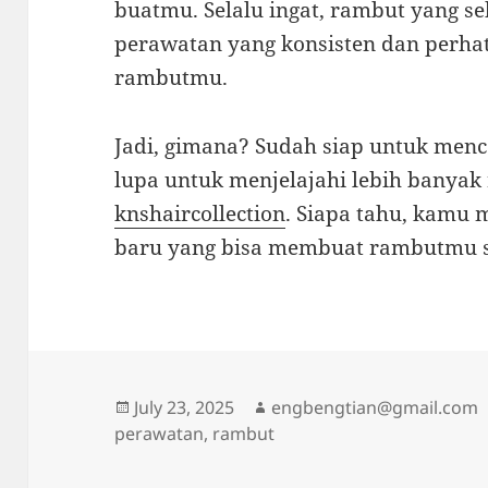
buatmu. Selalu ingat, rambut yang se
perawatan yang konsisten dan perha
rambutmu.
Jadi, gimana? Sudah siap untuk menc
lupa untuk menjelajahi lebih banya
knshaircollection
. Siapa tahu, kamu
baru yang bisa membuat rambutmu s
Posted
Author
July 23, 2025
engbengtian@gmail.com
on
perawatan
,
rambut