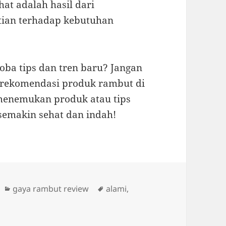
hat adalah hasil dari
tian terhadap kebutuhan
oba tips dan tren baru? Jangan
k rekomendasi produk rambut di
 menemukan produk atau tips
emakin sehat dan indah!
Categories
Tags
gaya rambut review
alami
,