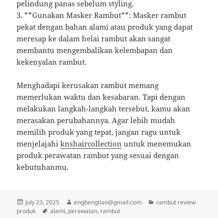
pelindung panas sebelum styling.
3. **Gunakan Masker Rambut**: Masker rambut
pekat dengan bahan alami atau produk yang dapat
meresap ke dalam helai rambut akan sangat
membantu mengembalikan kelembapan dan
kekenyalan rambut.
Menghadapi kerusakan rambut memang
memerlukan waktu dan kesabaran. Tapi dengan
melakukan langkah-langkah tersebut, kamu akan
merasakan perubahannya. Agar lebih mudah
memilih produk yang tepat, jangan ragu untuk
menjelajahi
knshaircollection
untuk menemukan
produk perawatan rambut yang sesuai dengan
kebutuhanmu.
Posted
Author
Categories
July 23, 2025
engbengtian@gmail.com
rambut review
on
Tags
produk
alami
,
perawatan
,
rambut