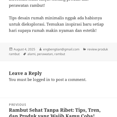
perawatan rambut!
Tips desain rumah minimalis nggak ada habisnya
untuk dieksplorasi. Temukan inspirasi baru setiap
hari supaya rumah makin nyaman dan estetik!
Posted
Author
Categories
August 4, 2025
engbengtian@gmail.com
review produk
on
Tags
rambut
alami
,
perawatan
,
rambut
Leave a Reply
You must be
logged in
to post a comment.
Post
PREVIOUS
navigation
Rambut Sehat Tanpa Ribet: Tips, Tren,
Previous
dan Produk yang Wajib Kamu Coba!
post: