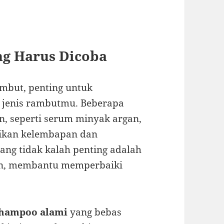
g Harus Dicoba
mbut, penting untuk
 jenis rambutmu. Beberapa
, seperti serum minyak argan,
ikan kelembapan dan
ang tidak kalah penting adalah
in, membantu memperbaiki
hampoo alami
yang bebas