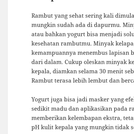
Rambut yang sehat sering kali dimul
mungkin sudah ada di dapurmu. Miny
atau bahkan yogurt bisa menjadi sol
kesehatan rambutmu. Minyak kelapa,
kemampuannya menembus lapisan ba
dari dalam. Cukup oleskan minyak ke
kepala, diamkan selama 30 menit se
Rambut terasa lebih lembut dan berc
Yogurt juga bisa jadi masker yang ef
sedikit madu dan aplikasikan pada r
memberikan kelembapan ekstra, tet
pH kulit kepala yang mungkin tidak s