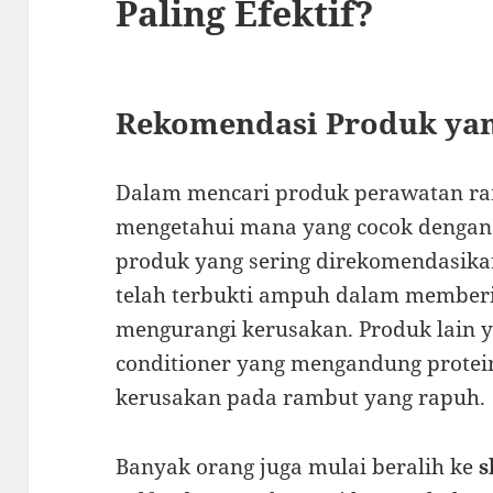
Paling Efektif?
Rekomendasi Produk yan
Dalam mencari produk perawatan ra
mengetahui mana yang cocok dengan
produk yang sering direkomendasikan
telah terbukti ampuh dalam member
mengurangi kerusakan. Produk lain y
conditioner yang mengandung prote
kerusakan pada rambut yang rapuh.
Banyak orang juga mulai beralih ke
s