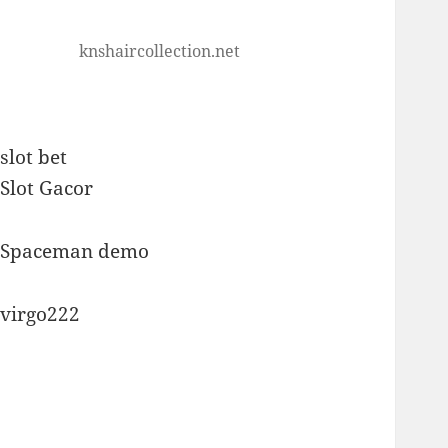
knshaircollection.net
slot bet
Slot Gacor
Spaceman demo
virgo222