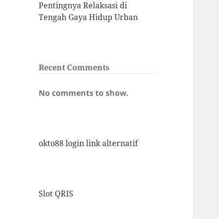
Pentingnya Relaksasi di
Tengah Gaya Hidup Urban
Recent Comments
No comments to show.
okto88 login link alternatif
Slot QRIS