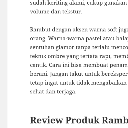
sudah keriting alami, cukup gunaka
volume dan tekstur.
Rambut dengan aksen warna soft jug
orang. Warna-warna pastel atau bal
sentuhan glamor tanpa terlalu menc
teknik ombre yang tertata rapi, mem
cantik. Cara ini bisa membuat penam
berani. Jangan takut untuk berekspe
tetap ingat untuk tidak mengabaika
sehat dan terjaga.
Review Produk Ramb