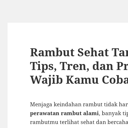
Rambut Sehat Tan
Tips, Tren, dan 
Wajib Kamu Coba
Menjaga keindahan rambut tidak har
perawatan rambut alami
, banyak t
rambutmu terlihat sehat dan bercah